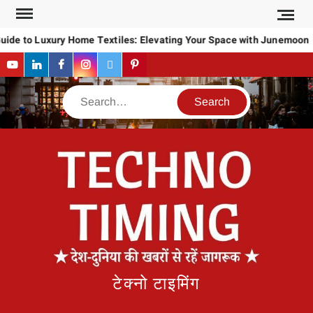
Skip
to
uide to Luxury Home Textiles: Elevating Your Space with Junemoon
content
YouTube
LinkedIn
Facebook
Instagram
Twitter
Pinterest
Search
टेक्नो टाइमिंग