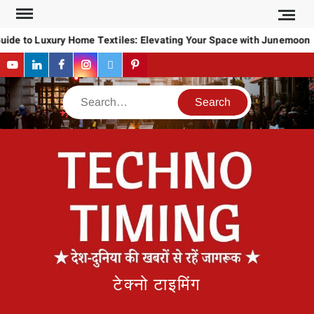
Skip
to
uide to Luxury Home Textiles: Elevating Your Space with Junemoon
content
YouTube
LinkedIn
Facebook
Instagram
Twitter
Pinterest
Search
टेक्नो टाइमिंग